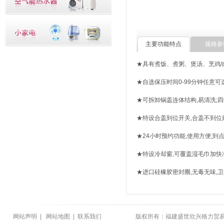
主要功能特点
规格参
★具有煮饭、煮粥、煲汤、烹鸡/
★自选保压时间0-99分钟任意可
★可拆卸锅盖连体结构,易清洗;
★特设合盖到位开关,合盖不到位
★24小时预约功能,使用方便;到
★特设冷却窗,可覆盖湿毛巾加快
★进口硅橡胶密封圈,无毒无味,卫
网站声明
|
网站地图
|
联系我们
版权所有：福建盛世欣兴格力贸易有